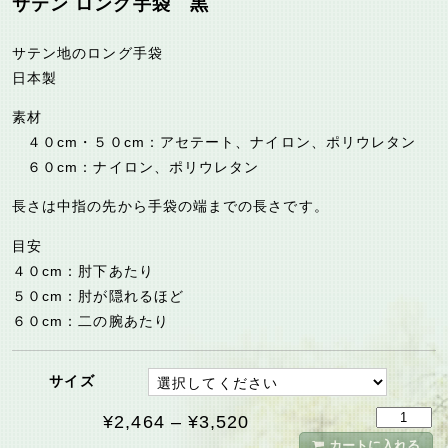
サテン ロング手袋 黒
サテン地のロング手袋
日本製
素材
４０cm・５０cm：アセテート、ナイロン、ポリウレタン
６０cm：ナイロン、ポリウレタン
長さは中指の先から手袋の端までの長さです。
目安
４０cm：肘下あたり
５０cm：肘が隠れるほど
６０cm：二の腕あたり
サイズ
¥
2,464
–
¥
3,520
カートに入れる