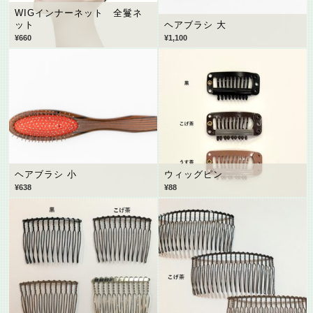
WIGインナーネット 全鬘ネ
ット
ヘアブラシ 大
¥
660
¥
1,100
ヘアブラシ 小
ウィッグピン
¥
638
¥
88