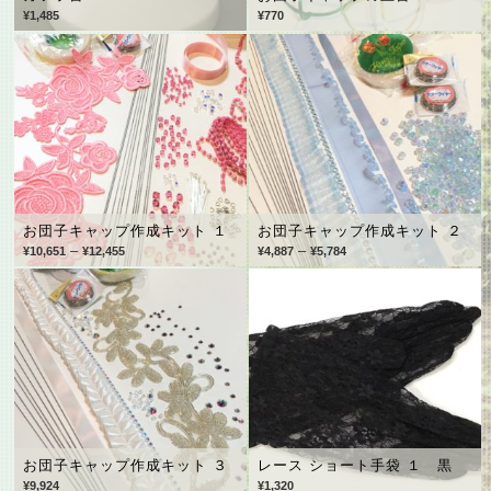
¥
1,485
¥
770
お団子キャップ作成キット １
お団子キャップ作成キット ２
–
–
¥
10,651
¥
12,455
¥
4,887
¥
5,784
お団子キャップ作成キット ３
レース ショート手袋 １ 黒
¥
9,924
¥
1,320