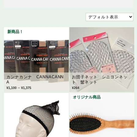
新商品！
カンナカンナ CANNACANN
お団子ネット シニヨンネッ
A
ト 髷ネット
–
¥
1,100
¥
1,375
¥
264
オリジナル商品