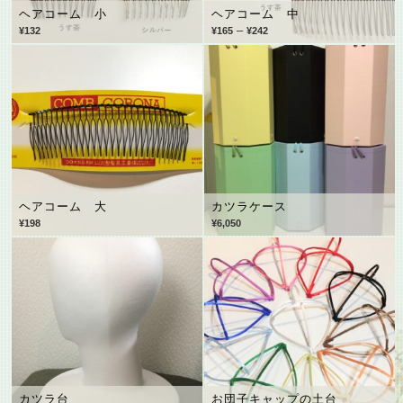
ヘアコーム 小
ヘアコーム 中
–
¥
132
¥
165
¥
242
ヘアコーム 大
カツラケース
¥
198
¥
6,050
カツラ台
お団子キャップの土台